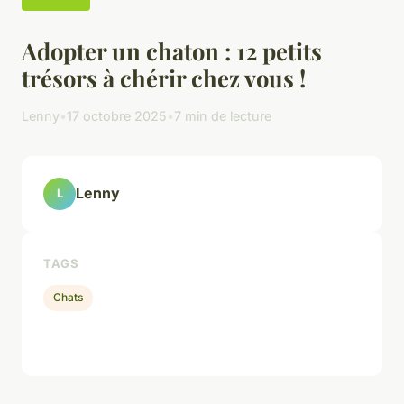
Adopter un chaton : 12 petits
trésors à chérir chez vous !
Lenny
•
17 octobre 2025
•
7 min de lecture
Lenny
L
TAGS
Chats