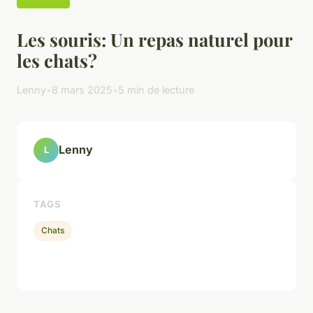
Les souris: Un repas naturel pour
les chats?
Lenny
•
8 mars 2025
•
5 min de lecture
Lenny
L
TAGS
Chats